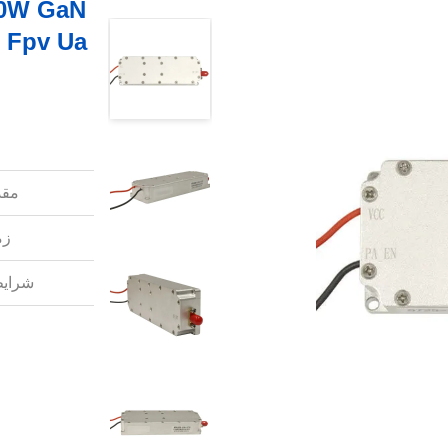
مقد
زم
شرایط