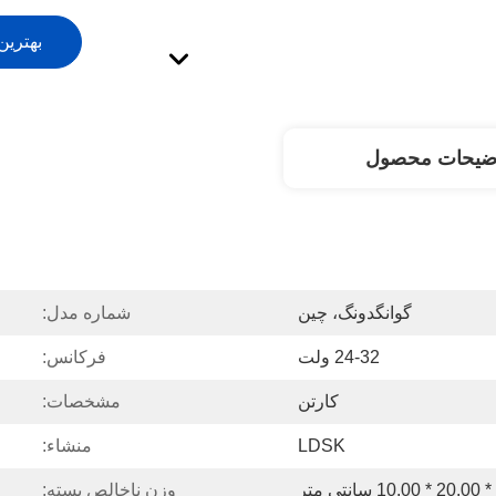
بهترین
ضیحات محصول
گوانگدونگ، چین
شماره مدل:
24-32 ولت
فرکانس:
کارتن
مشخصات:
LDSK
منشاء:
وزن ناخالص بسته: