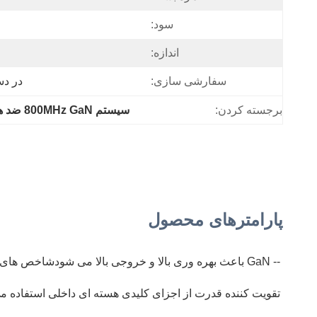
سود:
اندازه:
سفارشی سازی:
در د
برجسته کردن:
سیستم 800MHz GaN ضد هواپیما بدون سرنشین
پارامترهای محصول
-- GaN باعث بهره وری بالا و خروجی بالا می شودشاخص های فنی فرکانس رادیویی و نظارت بر ماژول تقویت کننده قدرت، تعریف هر پورت ماژول و شکل و ساختار ماژول را تعیین می کنند..
تقویت کننده قدرت از اجزای کلیدی هسته ای داخلی استفاده می کند و می توا