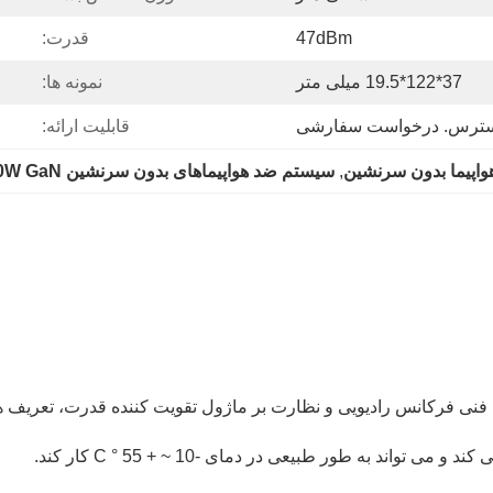
47dBm
قدرت:
37*122*19.5 میلی متر
نمونه ها:
سترس. درخواست سفارشی
قابلیت ارائه:
, 
سیستم ضد هواپیماهای بدون سرنشین 50W GaN
ند به طور طبیعی در دمای -10 ~ + 55 ° C کار کند.