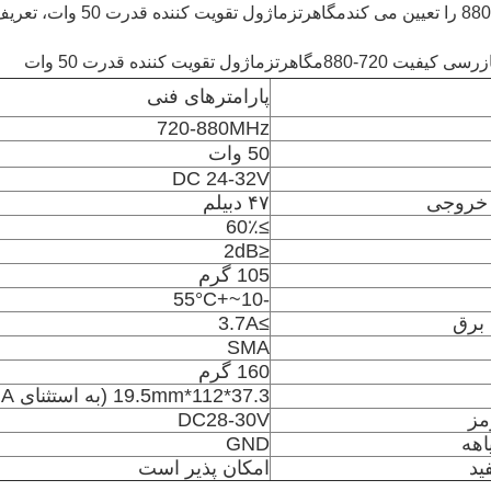
مگاهرتز
ماژول تقویت کننده قدرت 50 وات، تعریف هر پورت ماژول، ظاهر و ساختار ماژول و غیره.
 کیفیت 720-880
مگاهرتز
ماژول تقویت کننده قدرت 50 وات
پارامترهای فنی
720-880MHz
50 وات
DC 24-32V
 خروجی
۴۷ دبیلم
≥60٪
≤2dB
105 گرم
-10~+55°C
 برق
≥3.7A
SMA
160 گرم
37.3*112*19.5mm (به استثنای SMA)
مز
DC28-30V
هه
GND
يد
امکان پذیر است