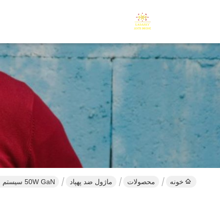
خونه
محصولات
ماژول ضد پهپاد
50W GaN سیستم ضد هواپیماهای بدون سرنشین Autel Anti Fpv Mavic 3 Autel Fpv Ua لهستان ماژول RF 800MHz 720-880MHz