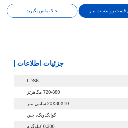
 قیمت رو بدست بیار
حالا تماس بگیرید
جزئیات اطلاعات
LDSK
720-880 مگاهرتز
20X30X10 سانتی متر
گوانگدونگ، چین
0.300 کیلوگرم