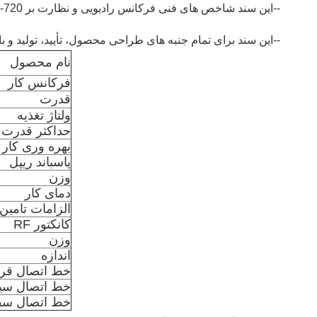
--این سند شاخص های فنی فرکانس رادیویی و نظارت بر 720-880 را تعیین می کند
--این سند برای تمام جنبه های طراحی محصول، تأیید، تولید و بازرسی
نام محصول
فرکانس کار
قدرت
ولتاژ تغذیه
حداکثر قدرت
بهره وری کار
پاسباند ریپل
وزن
دمای کار
الزامات تامین
کانکتور RF
وزن
اندازه
خط اتصال قر
خط اتصال سیا
خط اتصال سف