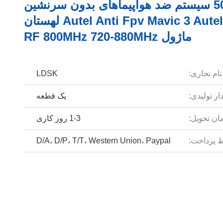
50W GaN سیستم ضد هواپیماهای بدون سرنشین
Autel Anti Fpv Mavic 3 Autel Fpv Ua لهستان
ماژول RF 800MHz 720-880MHz
نام تجاری:
LDSK
ار تولیدی:
یک قطعه
ان تحویل:
1-3 روز کاری
 پرداخت:
D/A، D/P، T/T، Western Union، Paypal