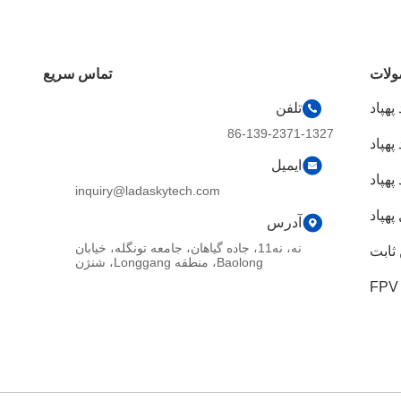
لات
تماس سریع
هپاد
تلفن
86-139-2371-1327
پهپاد
ایمیل
هپاد
inquiry@ladaskytech.com
پهپاد
آدرس
نه، نه11، جاده گیاهان، جامعه تونگله، خیابان
ثابت
Baolong، منطقه Longgang، شنژن