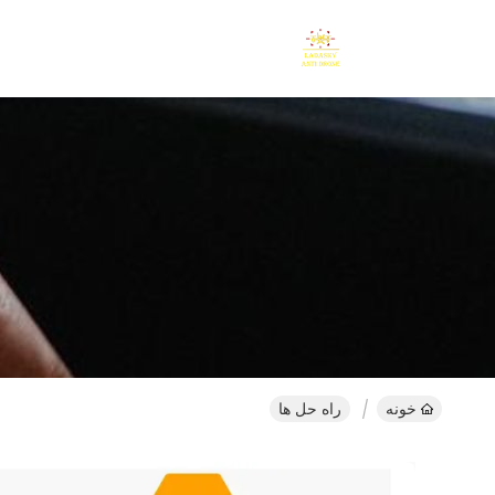
خونه
راه حل ها