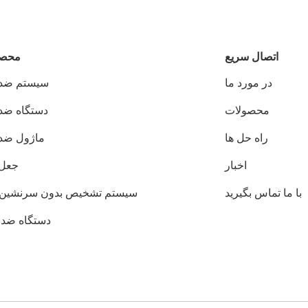
اتصال سریع
محصو
در مورد ما
سیستم ضد پ
محصولات
دستگاه ضد 
راه حل ها
ماژول ضد پ
اخبار
جعل 
با ما تماس بگیرید
سیستم تشخیص بدون سرنشین 
دستگاه ضد FPV