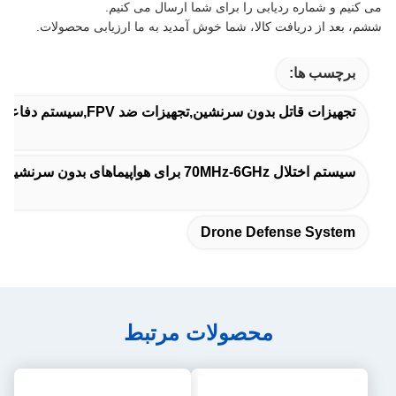
می کنیم و شماره ردیابی را برای شما ارسال می کنیم.
ششم، بعد از دریافت کالا، شما خوش آمدید به ما ارزیابی محصولات.
برچسب ها:
تجهیزات قاتل بدون سرنشین,تجهیزات ضد FPV,سیستم دفاعی بدون سرنشین
سیستم اختلال 70MHz-6GHz برای هواپیماهای بدون سرنشین,سيستم ضد درون ثابت,سیستم تشخیص و پارازیت پهپاد
Drone Defense System
محصولات مرتبط