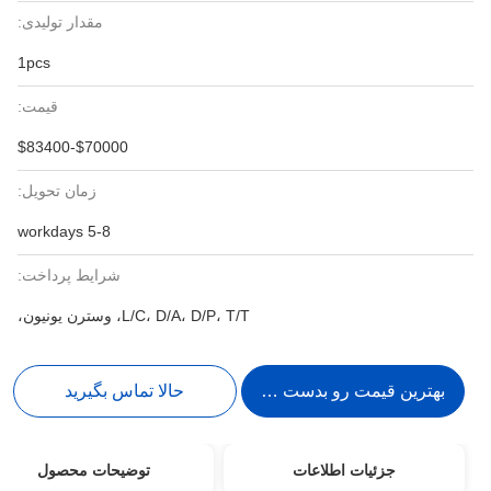
مقدار تولیدی:
1pcs
قیمت:
$70000-$83400
زمان تحویل:
5-8 workdays
شرایط پرداخت:
L/C، D/A، D/P، T/T، وسترن یونیون،
بهترین قیمت رو بدست بیار
حالا تماس بگیرید
جزئیات اطلاعات
توضیحات محصول