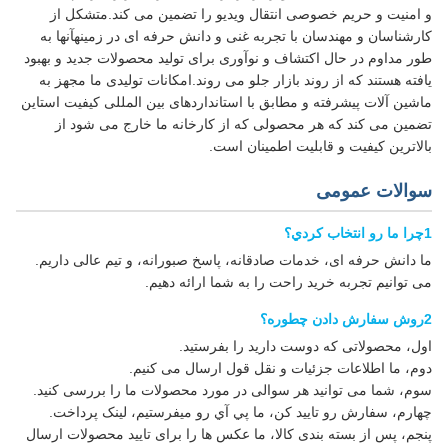
و امنیت و حریم خصوصی انتقال ویدیو را تضمین می کند.متشکل از
کارشناسان و مهندسان با تجربه غنی و دانش حرفه ای در زمینهآنها به
طور مداوم در حال اکتشاف و نوآوری برای تولید محصولات جدید و بهبود
یافته هستند که از روند بازار جلو می روند.امکانات تولیدی ما مجهز به
ماشین آلات پیشرفته و مطابق با استانداردهای بین المللی کیفیت استاین
تضمین می کند که هر محصولی که از کارخانه ما خارج می شود از
بالاترین کیفیت و قابلیت اطمینان است.
سوالات عمومی
1چرا ما رو انتخاب کردي؟
ما دانش حرفه ای، خدمات صادقانه، پاسخ صبورانه، و تیم عالی داریم.
می توانیم تجربه خرید راحت را به شما ارائه دهیم.
2روش سفارش دادن چطوره؟
اول، محصولاتی که دوست دارید را بفرستید.
دوم، ما اطلاعات جزئیات و نقل قول ارسال می کنیم.
سوم، شما می توانید هر سوالی در مورد محصولات ما را بررسی کنید.
چهارم، سفارش رو تاييد کن، ما پي آي رو ميفرستيم، لينک پرداخت.
پنجم، پس از بسته بندی کالا، ما عکس ها را برای تایید محصولات ارسال