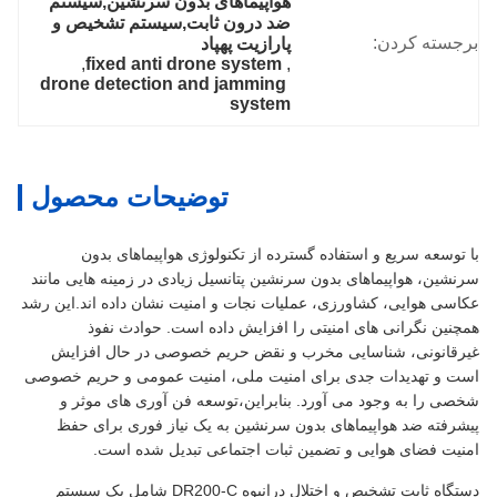
هواپیماهای بدون سرنشین,سيستم 
ضد درون ثابت,سیستم تشخیص و 
برجسته کردن:
پارازیت پهپاد
, 
fixed anti drone system
, 
drone detection and jamming 
system
توضیحات محصول
با توسعه سریع و استفاده گسترده از تکنولوژی هواپیماهای بدون
سرنشین، هواپیماهای بدون سرنشین پتانسیل زیادی در زمینه هایی مانند
عکاسی هوایی، کشاورزی، عملیات نجات و امنیت نشان داده اند.این رشد
همچنین نگرانی های امنیتی را افزایش داده است. حوادث نفوذ
غیرقانونی، شناسایی مخرب و نقض حریم خصوصی در حال افزایش
است و تهدیدات جدی برای امنیت ملی، امنیت عمومی و حریم خصوصی
شخصی را به وجود می آورد. بنابراین،توسعه فن آوری های موثر و
پیشرفته ضد هواپیماهای بدون سرنشین به یک نیاز فوری برای حفظ
امنیت فضای هوایی و تضمین ثبات اجتماعی تبدیل شده است.
دستگاه ثابت تشخیص و اختلال درانبوه DR200-C شامل یک سیستم