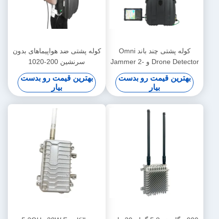
کوله پشتی چند باند Omni
کوله پشتی ضد هواپیماهای بدون
Drone Detector و Jammer 2-
سرنشین 200-1020
in-1 400-6000MHz تشخیص
MHz،2.37-2.52 گيگاهرتز5.1-
بهترین قیمت رو بدست
بهترین قیمت رو بدست
FPV DJi Drones 10 KM
5.2 گيگاهرتز5.72-5.88 GHz
بیار
بیار
سیستم ضد هواپیماهای بدون
سرنشین سیستم ضد هواپیماهای
بدون سرنشین