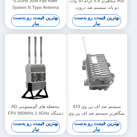
900 مگاهرتز 5.8 گرام 30 وات
5.2GHz 30W Fpv Killer
دو باند سيستم ضد درون،
System N Type Antenna
آلومينيوم Fpv قاتل سيستم
Connect For Defense Fpv
بهترین قیمت رو بدست
بهترین قیمت رو بدست
سرکوب
Drones سیستم ضد پرتاب کننده
بیار
بیار
پرتاب کننده پرتاب کننده پرتاب
کننده
سيستم ضد اف پي وي 433
محفظه های آلومینیومی AD
ميگاهرتز سيستم ضد اف پي وي
دستگاه FPV 900MHz 2.4GHz
30 وات سيستم قاتل اف پي وي
5.8GHz 150W با فن خنک
بهترین قیمت رو بدست
بهترین قیمت رو بدست
بیار
بیار