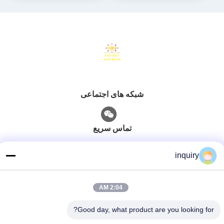
شبکه های اجتماعی
تماس سریع
تلفن
inquiry
86-139-2371-1327
ایمیل
2:04 AM
inquiry@ladaskytech.com
Good day, what product are you looking for?
آدرس